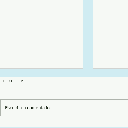
Comentarios
Escribir un comentario...
Servidor de UTEC Gaming
Pokemon go 