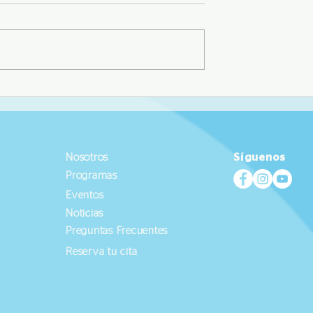
UTEC logran
Alumnos ganan 9 medallas e
 en el podio del
Campeonato Nacional de
Nacional de
Atletismo
Nosotros
Síguenos
Programas
Eventos
Noticias
Preguntas Frecuentes
Reserva tu cita