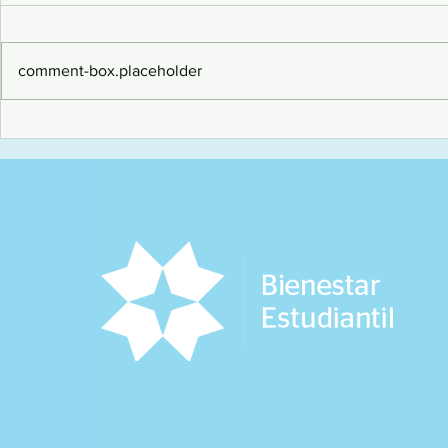
comment-box.placeholder
¡Gran desempeño en el
Alumnos de 
CAMPEONATO NACIONAL
posicionarse
UNIVERSITARIO DE AJEDREZ
Campeonato 
2024 - FEDUP CENTENARIO!
Taekwondo