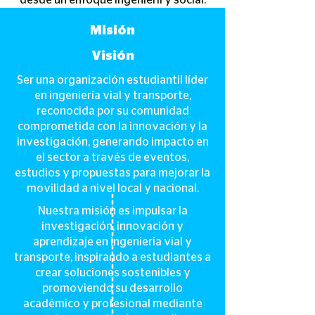
desde un enfoque ingenieril y social.
Misión
Visión
Ser una organización estudiantil líder
en ingeniería vial y transporte,
reconocida por su comunidad
comprometida con la innovación y la
investigación, generando impacto en
el sector a través de eventos,
estudios y propuestas para mejorar la
movilidad a nivel local y nacional.
Nuestra misión es impulsar la
investigación, innovación y
aprendizaje en ingeniería vial y
transporte, inspirando a estudiantes a
crear soluciones sostenibles y
promoviendo su desarrollo
académico y profesional mediante