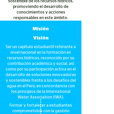
sostenible de los recursos hídricos,
promoviendo el desarrollo de
conocimientos y acciones
responsables en este ámbito.
Misión
Visión
Ser un capítulo estudiantil referente a
nivel nacional en la formación en
recursos hídricos, reconocido por su
contribución académica y social, así
como por su participación activa en el
desarrollo de soluciones innovadoras
y sostenibles frente a los desafíos del
agua en el Perú, en concordancia con
los principios de la International
Water Association (IWA).
Formar y fortalecer a estudiantes
comprometidos con la gestión