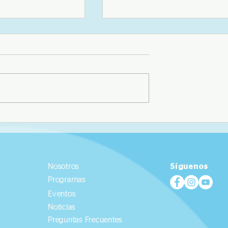
"Miradas hacia un
Maratón "Aplicaciones de las
ible"
normas ASTM en
Investigaciones de materiale
diseños estructurales"
Nosotros
Síguenos
Programas
Eventos
Noticias
Preguntas Frecuentes