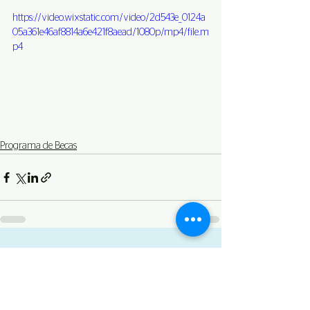
https://video.wixstatic.com/video/2d543e_0124a
05a361e46af8814a6e421f8aead/1080p/mp4/file.m
p4
Programa de Becas
Ver todo
Entradas recientes